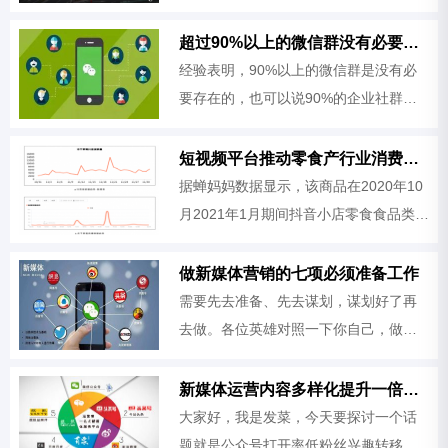
址Superpose 通过分析,可以在视频中移
除动态元素，比如车流，雨雪，人群
超过90%以上的微信群没有必要存在
等，插件的操作很方便，功能强大。
经验表明，90%以上的微信群是没有必
要存在的，也可以说90%的企业社群运
营根本就算不上社群运营。
短视频平台推动零食产行业消费数据上升
据蝉妈妈数据显示，该商品在2020年10
月2021年1月期间抖音小店零食食品类目
销量保持领先，近30日关联的带货直播
超1.4万场。从商品直播销量趋势可以看
做新媒体营销的七项必须准备工作
到，期间内共有2次明显的销量峰
需要先去准备、先去谋划，谋划好了再
去做。各位英雄对照一下你自己，做新
媒体营销的准备工作有没有做到位？如
果没有做到的话，你想要去把它去考虑
新媒体运营内容多样化提升一倍阅读量
进去。
大家好，我是发菜，今天要探讨一个话
题就是公众号打开率低粉丝兴趣转移我