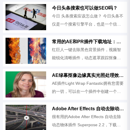
家就能记得了，要学会给自己打标签，
今日头条搜索也可以做SEO吗？
尽可能是大家熟悉的事物
今日 头条搜索应该怎么做？ 今日头条不
仅是一个搜索引擎平台，也是一个信息
流平台，所以做头条SEO可以从这两个
方面入手。 信息流排名： 头条搜索聚合
常用的AE和PR插件下载地址：红巨人，智能锐化清晰插件
了独立三方内容和自由平台内
红巨人一键去除黑色背景插件，视频智
能锐化清晰插件，动态遮罩跟踪抠像合
成软件插件下载地址
AE绿幕抠像边缘真实光照处理效果插件 Light Wrap Fantastic
AE插件Light Wrap Fantastic拥有您需要
的一切，可以在一个插件中创建一个很
棒的包装。照明，屏蔽和混合模式只是
更好的视频合成的一些功能。
Adobe After Effects 自动去除动态物体插件 Superpose 2.2
很有用的Adobe After Effects 自动去除
动态物体插件 Superpose 2.2，下载地