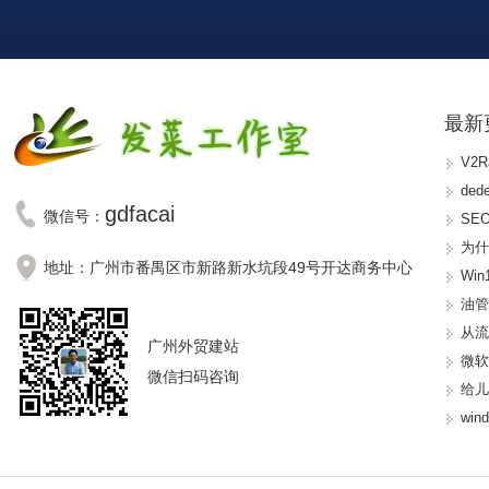
最新
V2
de
gdfacai
微信号：
SE
为什
地址：广州市番禺区市新路新水坑段49号开达商务中心
Wi
油
从
广州外贸建站
微软
微信扫码咨询
给
wi