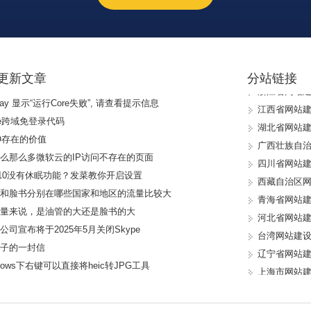
新疆维吾尔
内蒙古自治
澳门特别行
黑龙江省网
更新文章
分站链接
浙江省网站
江西省网站
Ray 显示“运行Core失败”, 请查看提示信息
湖北省网站
de跨域免登录代码
广西壮族自
O存在的价值
四川省网站
么那么多微软云的IP访问不存在的页面
西藏自治区
n10没有休眠功能？发菜教你开启设置
青海省网站
管和脸书分别在哪些国家和地区的流量比较大
河北省网站
流量来说，是油管的大还是脸书的大
台湾网站建
公司宣布将于2025年5月关闭Skype
辽宁省网站
儿子的一封信
上海市网站
ndows下右键可以直接将heic转JPG工具
安徽省网站
山东省网站