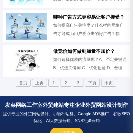
到的经济回报。它涵盖了企业的获利目
标。
哪种广告方式更容易让客户接受？
如何提高广告关注度？什么样的网络广
告才能成为用户爱点击的好广告？你做
的广告能否很好的吸引到目标客户？发
菜工作室综合了中国几大调研机构对中
做竞价如何做到加量不加价？
国网民媒介习惯的调研报告做出如下总
如何选择优质的流量呢？A、否定关键词
B、优选关键词 C、优化创意 D、合理利
用账户辅助功能
首页
上页
1
2
3
下页
末页
发菜网络工作室外贸建站专注企业外贸网站设计制作
提供专业的外贸网站设计、小语种站群、Google ADS推广、谷歌SEO
优化、AI大数据营销、SNS社媒营销
立即咨询