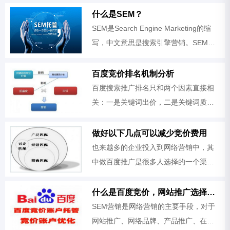
代理、二级代理，可以为企业在百度上
什么是SEM？
进行包年推广，一般上线3-5个词包年，
SEM是Search Engine Marketing的缩
能
写，中文意思是搜索引擎营销。SEM是
一种新的网络营销形式。SEM所做的就
是全面而有效的利用搜索引擎来进行网
百度竞价排名机制分析
络营销和推广。SEM追求最高的性价
百度搜索推广排名只和两个因素直接相
比，以最小的投入，
关：一是关键词出价，二是关键词质量
度。 关键词出价与质量度的乘积叫综合
排名指数（CRI），一般情况下，综合排
做好以下几点可以减少竞价费用
名指数越高，在搜索结果页的推广排
也来越多的企业投入到网络营销中，其
中做百度推广是很多人选择的一个渠
道。竞价是一个见效比较快的手段，但
是很多企业反映说费用太高，而且效果
什么是百度竞价，网站推广选择百度SEM有什么好处
也大不如以前，钱没有少花，但是咨询
SEM营销是网络营销的主要手段，对于
量
网站推广、网络品牌、产品推广、在线