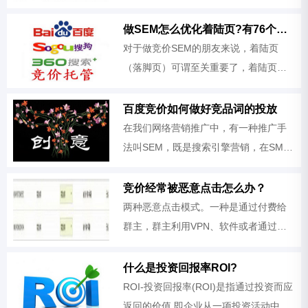
销售等具有 明显的效果。它通过较高的
搜索引擎排名来增加您的网站的点击
做SEM怎么优化着陆页?有76个技巧
率，即浏览量，从而获得产品或 服务销
对于做竞价SEM的朋友来说，着陆页
售
（落脚页）可谓至关重要了，着陆页没
有做好，会让流量白白浪费，钱白花花
的流失的...发菜工作室总结推荐出76个
百度竞价如何做好竞品词的投放
方面，希望对大家的优化有点帮助。
在我们网络营销推广中，有一种推广手
法叫SEM，既是搜索引擎营销，在SME
中，我们搭建账户的时候，会出现，品
牌词，竞品词，通用词，行业词等等，
竞价经常被恶意点击怎么办？
那今天发菜就教大家如果做好竞品词投
两种恶意点击模式。一种是通过付费给
放策
群主，群主利用VPN、软件或者通过黑
客手段控制肉鸡电脑来进行点击；另一
种是在QQ群里网友发起的互相恶意点
什么是投资回报率ROI?
击..
ROI-投资回报率(ROI)是指通过投资而应
返回的价值,即企业从一项投资活动中得