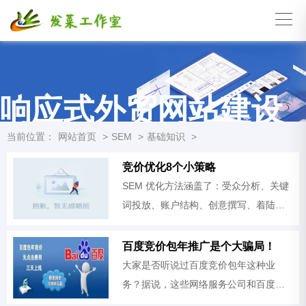
响应式外贸网站建设
当前位置：
网站首页
>
SEM
>
基础知识
>
竞价优化8个小策略
SEM 优化方法涵盖了：受众分析、关键
词投放、账户结构、创意撰写、着陆页
优化、数据追踪、数据分析、策略调整
共八大SEM 优化方法，下面一一介绍。
百度竞价包年推广是个大骗局！
第一式：先谋后动，做足受众分析 受众
大家是否听说过百度竞价包年这种业
务？据说，这些网络服务公司和百度进
行了框架合作，或者自称是百度的核心