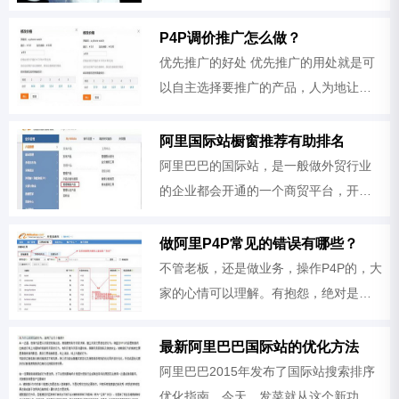
成为中国人的新的三座大山，不过所谓
车到山前必有路，如今大热的互联网有
P4P调价推广怎么做？
望为我们移山开辟道路，比如就其中的
优先推广的好处 优先推广的用处就是可
以自主选择要推广的产品，人为地让对
应的关键词推广某一款产品，因为系统
匹配的关键词不一定是真正准确的，或
阿里国际站橱窗推荐有助排名
者准确，但不是我们想推的，所以这
阿里巴巴的国际站，是一般做外贸行业
的企业都会开通的一个商贸平台，开通
后，会有一个专属的二级阿里巴巴域
名，那么这个二级域名就是你的外贸站
做阿里P4P常见的错误有哪些？
点了，其作用也相当于一个网站了。那
不管老板，还是做业务，操作P4P的，大
么
家的心情可以理解。有抱怨，绝对是好
现象。那要怎么做才能避免P4P的错误操
作呢？
最新阿里巴巴国际站的优化方法
阿里巴巴2015年发布了国际站搜索排序
优化指南。今天，发菜就从这个新功能