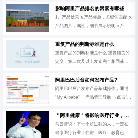
大体位置息息相关。这个时候，就必须
影响阿里产品排名的因素有哪些
去关注曝光到点击的点击率，来提高点
1、产品信息 a.产品标题，关键词匹配 b.
产品图片，属性，细节展示说明 c.产品
详细描述 2、供应商信息 a.供应商认证
信息 b.整站质量分，产品自然分（重复
重复产品的判断标准是什么
铺货，类目放错会拖累分） c.询盘及时
重复产品的判断标准是什么 重复铺货的
定义：第二次及以上发布完全相同或近
似的同一产品信息。 1、完全相同的同一
产品信息：产品信息的标题、关键词、
阿里巴巴后台如何发布产品?
属性及图片完全相同。 2、近似的同
阿里巴巴后台发布产品基础操作，通过
“My Alibaba” →产品管理导航 →点击“管
理产品”→“发布类似产品”如图：
＂阿里健康＂将影响医疗行业，看病不用排队了！
马云曾说：下一个超过我的人，一定在
健康医疗行业！住房、医疗、教育已经