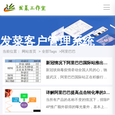
发菜客户管理系统
当前位置：
网站首页
>
全部Tags
>阿里巴巴
新冠情况下阿里巴巴国际站推出全新平台运营规则 (2月6日版)
新冠状病毒疫情牵动全国人民的心，驰
援武汉，阿里巴巴国际站正在积极行
动。在过去几天，我们已携手LAZADA、
天猫国际、菜鸟网络、速卖通、考拉、
详解阿里巴巴提高点击转化率的3个主要因素
天猫海外，在全球范围采购了大批
当所有产品的名称不变的情况下，排除P
4P推广额外获得的曝光量外，基本上一
个公司的整体的曝光量跟每个来源词的