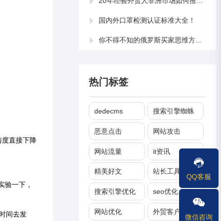
20年经验外贸人非洲市场如何推广？
国内外口罩检测认证标准大全！
你不得不知的俄罗斯买家思维方式和采购特点！
热门标签
dedecms
搜索引擎蜘蛛
恶意点击
网站攻击
与度直接下降
网站流量
it资讯
精美好文
站长工具
QQ客服
己实验一下，
搜索引擎优化
seo优化
网站优化
外贸客户管理
时间去发
微信咨询