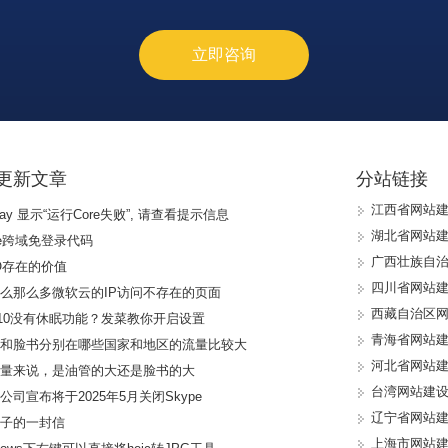
甘肃省网站
天津市网站
立即咨询
新疆维吾尔
内蒙古自治
澳门特别行
黑龙江省网
浙江省网站
更新文章
分站链接
江西省网站
Ray 显示“运行Core失败”, 请查看提示信息
湖北省网站
de跨域免登录代码
广西壮族自
O存在的价值
四川省网站
么那么多微软云的IP访问不存在的页面
西藏自治区
n10没有休眠功能？发菜教你开启设置
青海省网站
管和脸书分别在哪些国家和地区的流量比较大
河北省网站
流量来说，是油管的大还是脸书的大
台湾网站建
公司宣布将于2025年5月关闭Skype
辽宁省网站
儿子的一封信
上海市网站