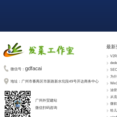
最新
V2
de
gdfacai
微信号：
SE
为什
地址：广州市番禺区市新路新水坑段49号开达商务中心
Wi
油
从
广州外贸建站
微软
微信扫码咨询
给