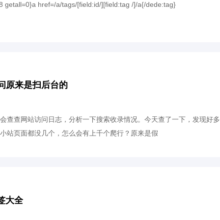
l=0}a href=/a/tags/[field:id/][field:tag /]/a{/dede:tag}
问原来是扫后台的
会查查网站访问日志，分析一下搜索收录情况。今天查了一下，发现好多
小站页面都没几个，怎么会有上千个爬行？原来是假
标签大全