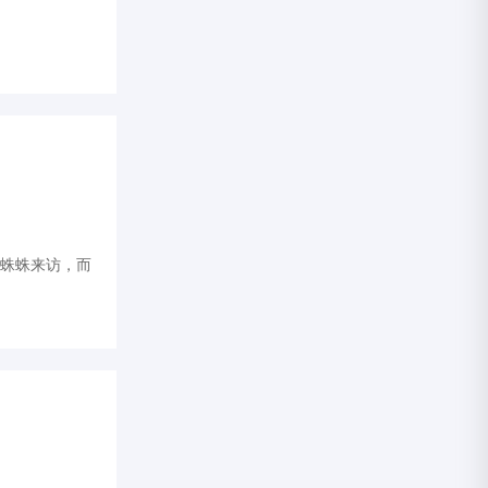
蛛蛛来访，而