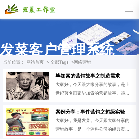
发菜客户管理系统
当前位置：
网站首页
>
全部Tags
>网络营销
毕加索的营销故事之制造需求
大家好，今天跟大家分享的故事，是上
世纪著名画家毕加索的营销故事。很多
人都知道毕加索是个很有名的画家，他2
5岁就能通过卖画赚钱，28岁就不愁钱花
案例分享：事件营销之超级实验
了。他的成就，除了绘画之外
大家好，我是发菜。今天跟大家分享的
营销故事，是一个涂料公司的经典案
例。这公司叫富亚涂料，是国内一家生