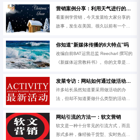
产涂料的企业。产品主要是我们装修房
营销案例分享：利用天气进行的营销
子是刷墙用的，墙面漆。他们最
看案例学营销，今天发菜给大家分享的
故事，发生在美国。很久以前有一个珠
宝店的老板在冬天推出了一个活动，内
容是，如果在感恩节之后两个星期内。
你知道“新媒体传播的6大特点”吗
你在珠宝店里买了珠宝，圣诞
改编自前BAT运营总监 Reecharl 撰写的
《新媒体运营教科书》。你的文章是否
真的符合新媒体时代的传播法则？
发菜专访：网站如何通过做活动吸引客户
许多站长虽然知道要采用做活动的办
法，但却不知道要做什么类型的活动才
能吸引用户的注意，这个是没有固定的
方式方法的，但总体的思路还是有的：
网站引流的方法一：软文营销
软文是一种十分常见的引流方式，而且
形式多种，像经验干货型、实时热点