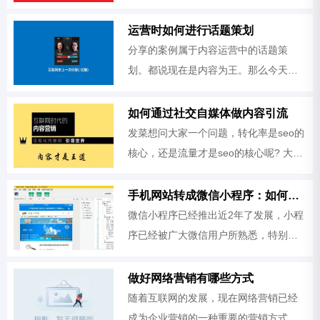
型、人物访谈型、名人效应型、产品介
绍类型等等。
运营时如何进行话题策划
分享的案例属于内容运营中的话题策
划。都说现在是内容为王。那么今天发
菜就来给大家讲讲：内容运营，应该如
何有效的进行话题策划？
如何通过社交自媒体做内容引流
发菜想问大家一个问题，转化率是seo的
核心，还是流量才是seo的核心呢? 大家
有想过这个问题吗，听起来这个问题是
不是有点矛盾的感觉呢，转化率和流量
手机网站转成微信小程序：如何将手机站网站整合在小程序里
不就是一体的嘛。我们所说的
微信小程序已经推出近2年了发展，小程
序已经被广大微信用户所熟悉，特别是
小游戏类的、心灵鸡汤类的，这些转发
的次数比较多。好多餐饮业的店铺也已
做好网络营销有哪些方式
经开始用小程序来给客户点餐
随着互联网的发展，现在网络营销已经
成为企业营销的一种重要的营销方式。