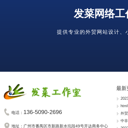
发菜网络工
提供专业的外贸网站设计、小语
最新
20
ht
136-5090-2696
电话：
外
中
地址：广州市番禺区市新路新水坑段49号开达商务中心