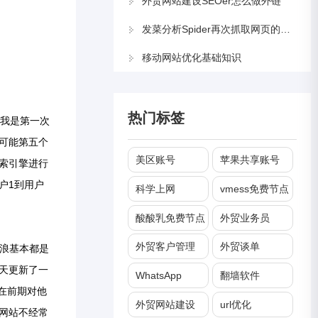
外贸网站建设SEOer怎么做外链
发菜分析Spider再次抓取网页的策略机制
移动网站优化基础知识
热门标签
我是第一次
可能第五个
美区账号
苹果共享账号
索引擎进行
户1到用户
科学上网
vmess免费节点
酸酸乳免费节点
外贸业务员
外贸客户管理
外贸谈单
新浪基本都是
天更新了一
WhatsApp
翻墙软件
r在前期对他
外贸网站建设
url优化
网站不经常