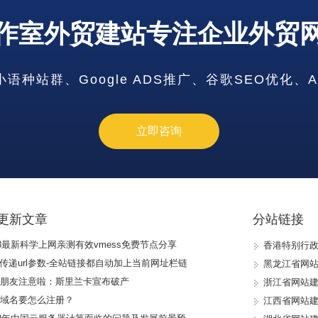
山西省网站
作室外贸建站专注企业外贸
吉林省网站
江苏省网站
福建省网站
种站群、Google ADS推广、谷歌SEO优化、
河南省网站
广东省网站
重庆市网站
立即咨询
云南省网站
甘肃省网站
宁夏回族自
天津市网站
内蒙古自治
更新文章
分站链接
香港特别行
23最新科学上网亲测有效vmess免费节点分享
黑龙江省网
ml传递url参数-全站链接都自动加上当前网址栏链
浙江省网站
贸朋友注意啦：斯里兰卡宣布破产
江西省网站
非域名要怎么注册？
湖北省网站