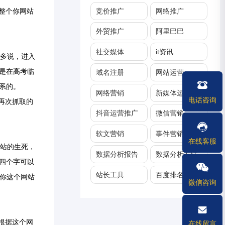
竞价推广
网络推广
响整个你网站
外贸推广
阿里巴巴
社交媒体
it资讯
多说，进入
是在高考临
域名注册
网站运营
系的。
136-
网络营销
新媒体运营
电话咨询
r再次抓取的
抖音运营推广
微信营销
软文营销
事件营销
在线客服
站的生死，
数据分析报告
数据分析方法
四个字可以
站长工具
百度排名优化
你这个网站
微信咨询
根据这个网
在线留言