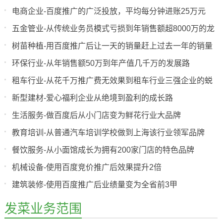
电商企业-百度推广的广泛投放，平均每分钟进账25万元
五金管业-从传统业务员模式亏损到年销售额超8000万的龙
头企业
树苗种植-用百度推广后让一天的销量赶上过去一年的销量
环保行业-从年销售额50万到年产值几千万的发展路
租车行业-从花千万推广费无效果到租车行业三强企业的蜕
变
新型建材-爱心福利企业从绝境到盈利的成长路
生活服务-做百度后从小门店变为鲜花行业大品牌
教育培训-从普通汽车培训学校做到上海该行业领军品牌
餐饮服务-从小面馆成长为拥有200家门店的特色品牌
机械设备-使用百度竞价推广后效果提升2倍
建筑装修-使用百度推广后业绩量变为全省前3甲
发菜业务范围