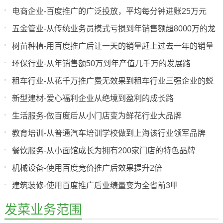
电商企业-百度推广的广泛投放，平均每分钟进账25万元
五金管业-从传统业务员模式亏损到年销售额超8000万的龙
头企业
树苗种植-用百度推广后让一天的销量赶上过去一年的销量
环保行业-从年销售额50万到年产值几千万的发展路
租车行业-从花千万推广费无效果到租车行业三强企业的蜕
变
新型建材-爱心福利企业从绝境到盈利的成长路
生活服务-做百度后从小门店变为鲜花行业大品牌
教育培训-从普通汽车培训学校做到上海该行业领军品牌
餐饮服务-从小面馆成长为拥有200家门店的特色品牌
机械设备-使用百度竞价推广后效果提升2倍
建筑装修-使用百度推广后业绩量变为全省前3甲
发菜业务范围