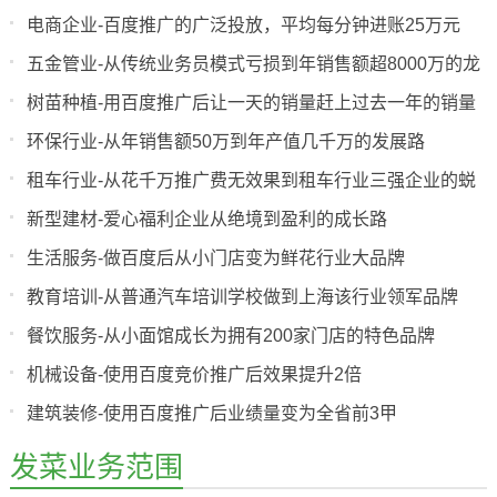
电商企业-百度推广的广泛投放，平均每分钟进账25万元
五金管业-从传统业务员模式亏损到年销售额超8000万的龙
头企业
树苗种植-用百度推广后让一天的销量赶上过去一年的销量
环保行业-从年销售额50万到年产值几千万的发展路
租车行业-从花千万推广费无效果到租车行业三强企业的蜕
变
新型建材-爱心福利企业从绝境到盈利的成长路
生活服务-做百度后从小门店变为鲜花行业大品牌
教育培训-从普通汽车培训学校做到上海该行业领军品牌
餐饮服务-从小面馆成长为拥有200家门店的特色品牌
机械设备-使用百度竞价推广后效果提升2倍
建筑装修-使用百度推广后业绩量变为全省前3甲
发菜业务范围